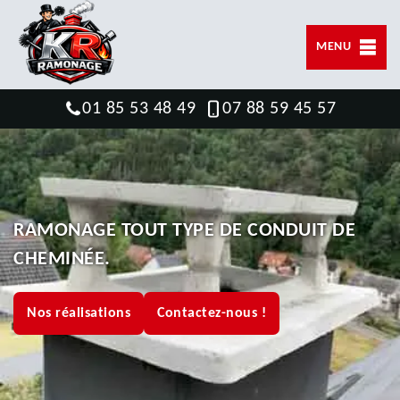
MENU
01 85 53 48 49
07 88 59 45 57
RAMONAGE TOUT TYPE DE CONDUIT DE
CHEMINÉE.
Nos réalisations
Contactez-nous !