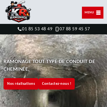
MENU
01 85 53 48 49
07 88 59 45 57
RAMONAGE TOUT TYPE DE CONDUIT DE
CHEMINÉE.
Nos réalisations
Contactez-nous !