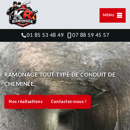
MENU
01 85 53 48 49
07 88 59 45 57
RAMONAGE TOUT TYPE DE CONDUIT DE
CHEMINÉE.
Nos réalisations
Contactez-nous !