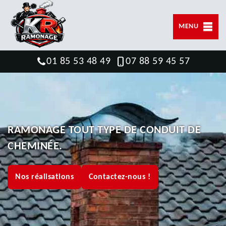
MENU
01 85 53 48 49
07 88 59 45 57
RAMONAGE TOUT TYPE DE CONDUIT DE
CHEMINÉE.
Nos réalisations
Contactez-nous !