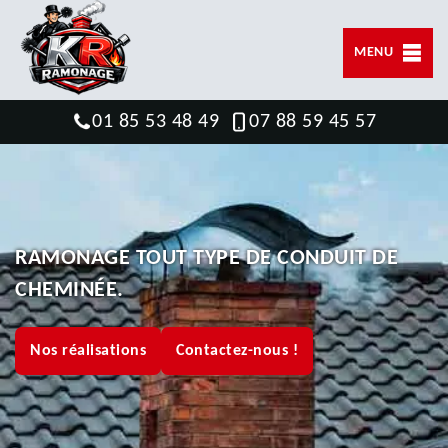
MENU
01 85 53 48 49
07 88 59 45 57
RAMONAGE TOUT TYPE DE CONDUIT DE
CHEMINÉE.
Nos réalisations
Contactez-nous !