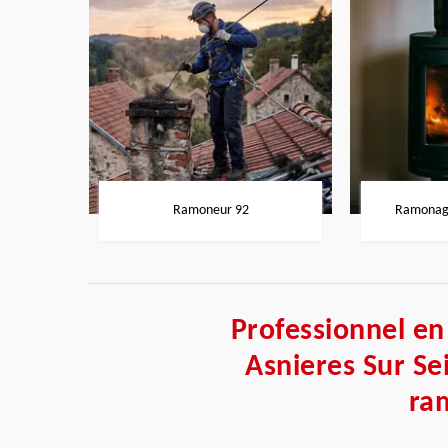
Ramoneur 92
Ramonage
Professionnel e
Asnieres Sur Se
ra