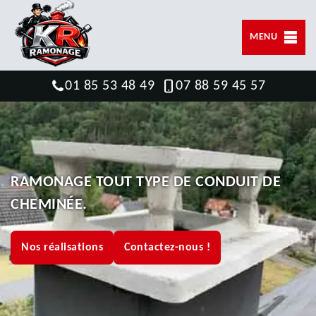
MENU
01 85 53 48 49
07 88 59 45 57
RAMONAGE TOUT TYPE DE CONDUIT DE
CHEMINÉE.
Nos réalisations
Contactez-nous !