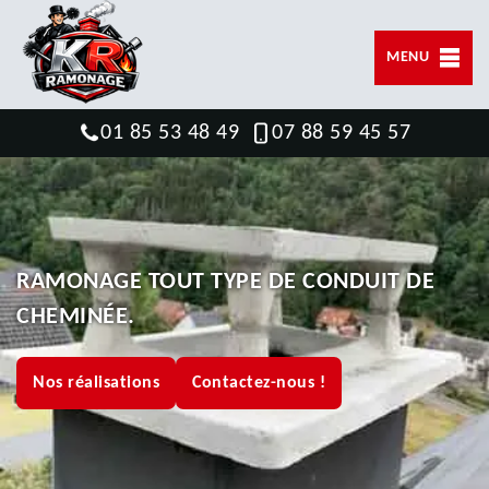
MENU
01 85 53 48 49
07 88 59 45 57
RAMONAGE TOUT TYPE DE CONDUIT DE
CHEMINÉE.
Nos réalisations
Contactez-nous !