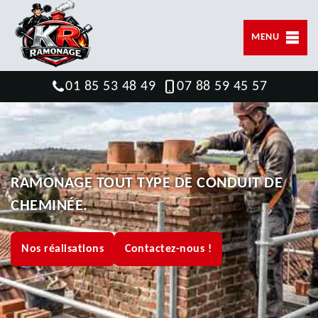
MENU
01 85 53 48 49
07 88 59 45 57
RAMONAGE TOUT TYPE DE CONDUIT DE
CHEMINÉE.
Nos réalisations
Contactez-nous !