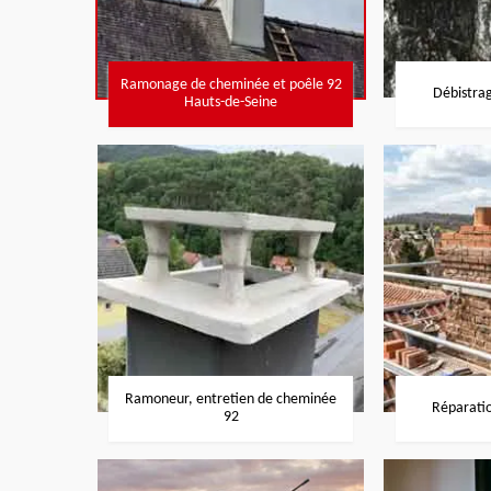
Ramonage de cheminée et poêle 92
Débistra
Hauts-de-Seine
Ramoneur, entretien de cheminée
Réparati
92