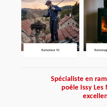
Ramoneur 92
Ramonage
Spécialiste en ra
poêle Issy Les
excelle