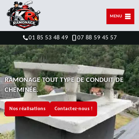
MENU
01 85 53 48 49
07 88 59 45 57
RAMONAGE TOUT TYPE DE CONDUIT DE
CHEMINÉE.
Nos réalisations
Contactez-nous !